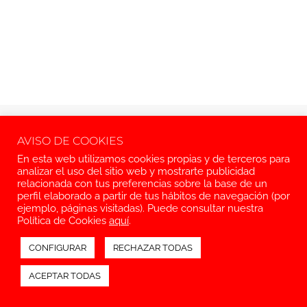
Aviso legal
Política de privacidad
Política de cookies
AVISO DE COOKIES
© 2026 Introarte S.L.
En esta web utilizamos cookies propias y de terceros para
analizar el uso del sitio web y mostrarte publicidad
relacionada con tus preferencias sobre la base de un
perfil elaborado a partir de tus hábitos de navegación (por
ejemplo, páginas visitadas). Puede consultar nuestra
Política de Cookies
aquí
.
CONFIGURAR
RECHAZAR TODAS
ACEPTAR TODAS