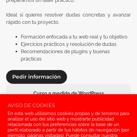
preparamos un taller práctico.
Ideal si quieres resolver dudas concretas y avanzar
rápido con tu proyecto.
Formación enfocada a tu web real y tu objetivo
Ejercicios prácticos y resolución de dudas
Recomendaciones de plugins y buenas
prácticas
Pedir información
Curso a medida de WordPress
AVISO DE COOKIES
70 €/hora
En esta web utilizamos cookies propias y de terceros para
IVA incluido
analizar el uso del sitio web y mostrarte publicidad
relacionada con tus preferencias sobre la base de un
perfil elaborado a partir de tus hábitos de navegación (por
ejemplo, páginas visitadas). Puede consultar nuestra