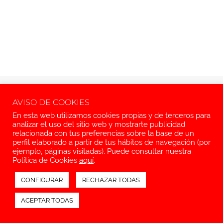
Aviso legal
Política de privacidad
Política de cookies
AVISO DE COOKIES
© 2026 Introarte S.L.
En esta web utilizamos cookies propias y de terceros para
analizar el uso del sitio web y mostrarte publicidad
relacionada con tus preferencias sobre la base de un
perfil elaborado a partir de tus hábitos de navegación (por
ejemplo, páginas visitadas). Puede consultar nuestra
Política de Cookies
aquí
.
CONFIGURAR
RECHAZAR TODAS
ACEPTAR TODAS