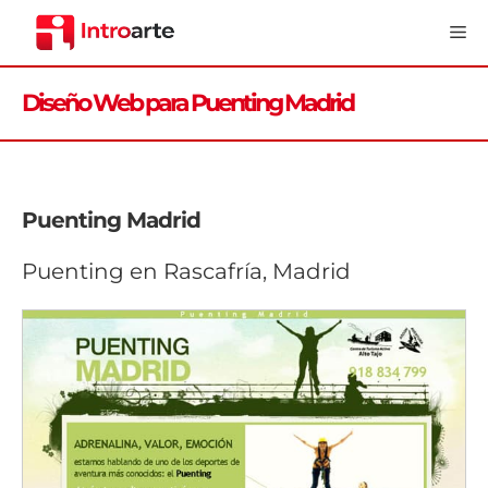
Saltar
Me
al
contenido
Diseño Web para Puenting Madrid
Puenting Madrid
Puenting en Rascafría, Madrid