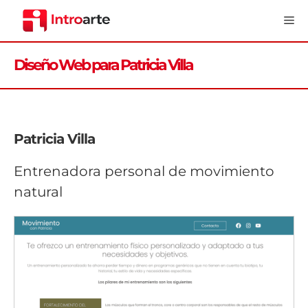
Saltar
Me
al
contenido
Diseño Web para Patricia Villa
Patricia Villa
Entrenadora personal de movimiento
natural