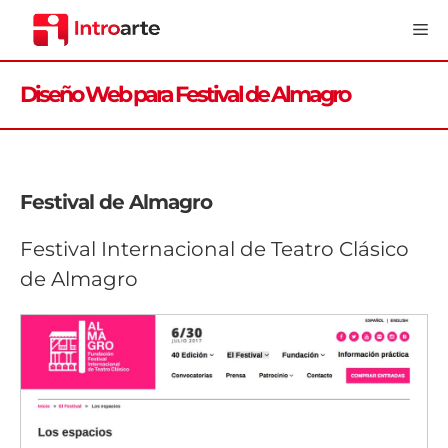
Saltar
Me
al
contenido
Diseño Web para Festival de Almagro
Festival de Almagro
Festival Internacional de Teatro Clásico
de Almagro