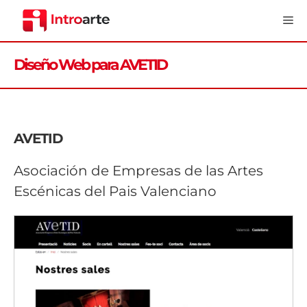
Saltar
Me
al
contenido
Diseño Web para AVETID
AVETID
Asociación de Empresas de las Artes
Escénicas del Pais Valenciano